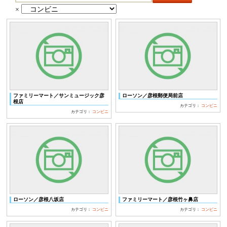
ー
×
ワ
ー
ド
検
索:
ファミリーマート／サンミュージック彦
ローソン／彦根郵便局前店
根店
カテゴリ：
コンビニ
カテゴリ：
コンビニ
ローソン／彦根八坂店
ファミリーマート／彦根竹ヶ鼻店
カテゴリ：
コンビニ
カテゴリ：
コンビニ