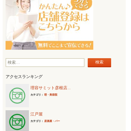
検
索
アクセスランキング
:
理容サミット彦根店...
カテゴリ：
理・美容院
江戸屋
カテゴリ：
居酒屋・バー