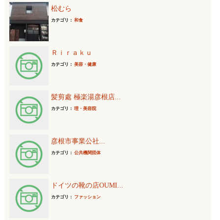
松むら
カテゴリ：
和食
Ｒｉｒａｋｕ
カテゴリ：
美容・健康
髪剪處 極楽湯彦根店...
カテゴリ：
理・美容院
彦根市事業公社...
カテゴリ：
公共機関団体
ドイツの靴の店OUMI...
カテゴリ：
ファッション