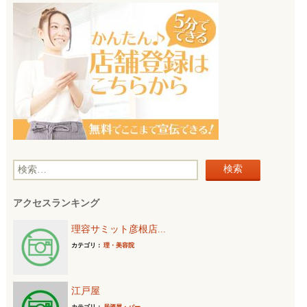
検
索
アクセスランキング
:
理容サミット彦根店...
カテゴリ：
理・美容院
江戸屋