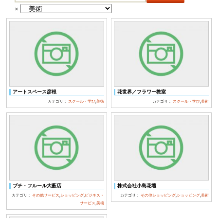
ー
×
ワ
ー
ド
検
索:
アートスペース彦根
花世界／フラワー教室
カテゴリ：
スクール・学び
,
美術
カテゴリ：
スクール・学び
,
美術
プチ・フルール大薮店
株式会社小島花壇
カテゴリ：
その他サービス
,
ショッピング
,
ビジネス・
カテゴリ：
その他ショッピング
,
ショッピング
,
美術
サービス
,
美術