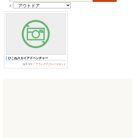
ー
×
ワ
ー
ド
検
索:
ひこねスカイアドベンチャー
カテゴリ：
アウトドア
,
プレイスポット