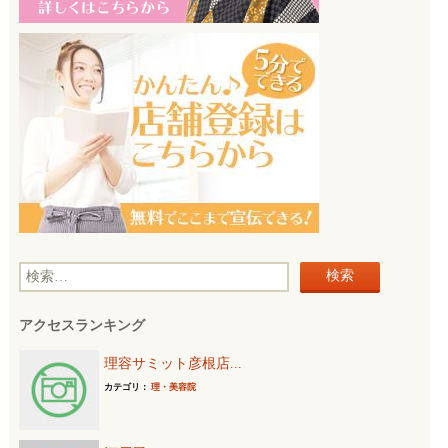
検
索
アクセスランキング
:
理容サミット彦根店...
カテゴリ：
理・美容院