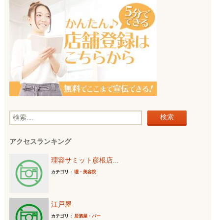
検
索
アクセスランキング
:
理容サミット彦根店...
カテゴリ：
理・美容院
江戸屋
カテゴリ：
居酒屋・バー