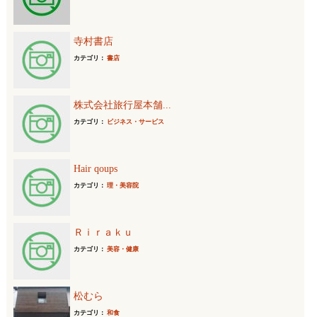
寺村書店
カテゴリ：
書店
株式会社旅行屋本舗...
カテゴリ：
ビジネス・サービス
Hair qoups
カテゴリ：
理・美容院
Ｒｉｒａｋｕ
カテゴリ：
美容・健康
松むら
カテゴリ：
和食