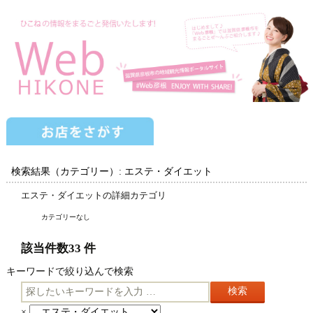
検索結果（カテゴリー）: エステ・ダイエット
エステ・ダイエットの詳細カテゴリ
カテゴリーなし
該当件数33 件
キーワードで絞り込んで検索
キ
ー
×