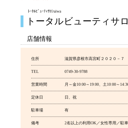
ﾄｰﾀﾙﾋﾞｭｰﾃｨｻﾛﾝaiwa
トータルビューティサ
店舗情報
住所
滋賀県彦根市高宮町２０２０－７
TEL
0749-30-9788
営業時間
月～金10:00～19:00、土10:00～14:3
定休日
日、祝
駐車場
有
備考
2名以上の利用OK／女性専用／駐