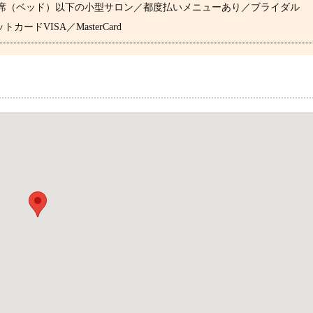
席（ベッド）以下の小型サロン／都度払いメニューあり／ブライダル
ドVISA／MasterCard