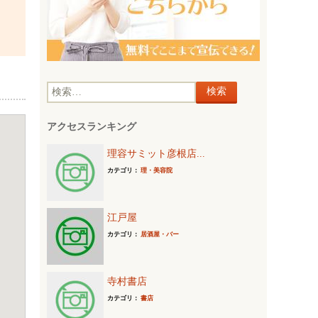
検
索
アクセスランキング
:
理容サミット彦根店...
カテゴリ：
理・美容院
江戸屋
カテゴリ：
居酒屋・バー
寺村書店
カテゴリ：
書店