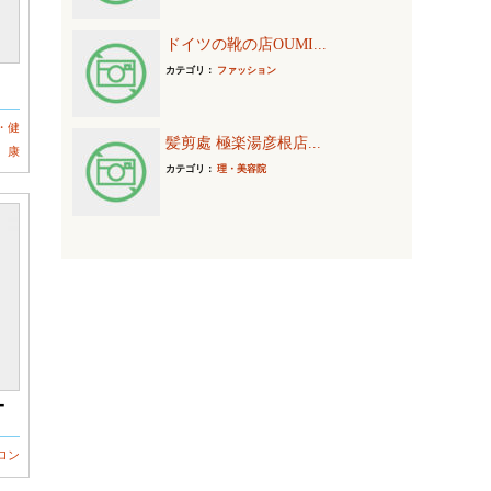
ドイツの靴の店OUMI...
カテゴリ：
ファッション
ｒ
・健
髪剪處 極楽湯彦根店...
康
カテゴリ：
理・美容院
ー
ロン