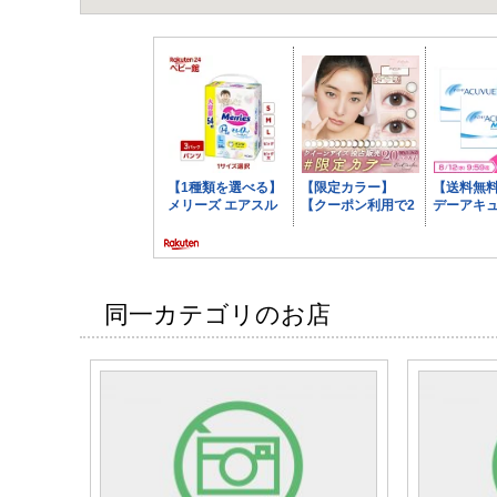
同一カテゴリのお店