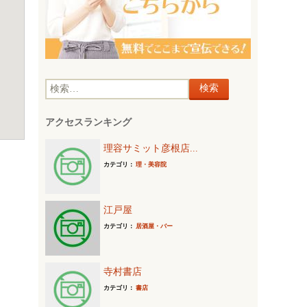
検
索
アクセスランキング
:
理容サミット彦根店...
カテゴリ：
理・美容院
江戸屋
カテゴリ：
居酒屋・バー
寺村書店
カテゴリ：
書店