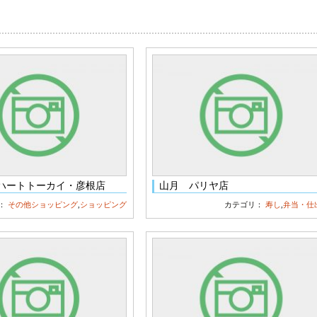
ハートトーカイ・彦根店
山月 パリヤ店
：
その他ショッピング
,
ショッピング
カテゴリ：
寿し
,
弁当・仕