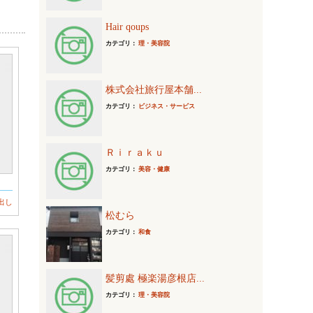
Hair qoups
カテゴリ：
理・美容院
株式会社旅行屋本舗...
カテゴリ：
ビジネス・サービス
Ｒｉｒａｋｕ
カテゴリ：
美容・健康
出し
松むら
カテゴリ：
和食
髪剪處 極楽湯彦根店...
カテゴリ：
理・美容院