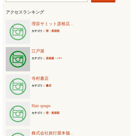
索
アクセスランキング
:
理容サミット彦根店...
カテゴリ：
理・美容院
江戸屋
カテゴリ：
居酒屋・バー
寺村書店
カテゴリ：
書店
Hair qoups
カテゴリ：
理・美容院
株式会社旅行屋本舗...