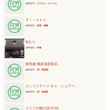
カテゴリ：
ビジネス・サービス
Ｒｉｒａｋｕ
カテゴリ：
美容・健康
松むら
カテゴリ：
和食
髪剪處 極楽湯彦根店...
カテゴリ：
理・美容院
カットステージ Ｂｅ・シュアー...
カテゴリ：
理・美容院
ドイツの靴の店OUMI...