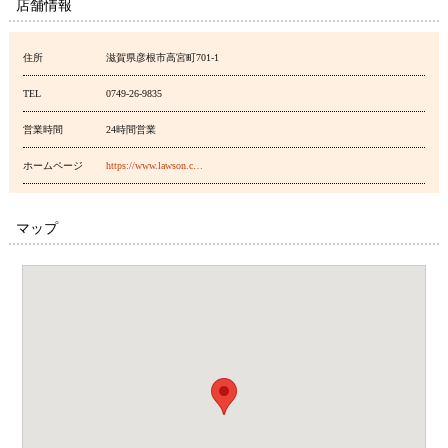
店舗情報
住所
滋賀県彦根市高宮町701-1
TEL
0749-26-9835
営業時間
24時間営業
ホームページ
https://www.lawson.c…
マップ