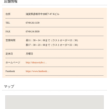
店舗情報
住所
滋賀県彦根市中央町7-47 Kビル
TEL
0749-26-1139
FAX
0749-24-3939
営業時間
昼11：30～14：00まで（ラストオーダー13：30）
夜17：30～23：00まで（ラストオーダー22：30）
定休日
月曜日
ホームページ
http://shoya-style.c…
Facebook
https://www.facebook…
マップ