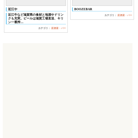
近江や
BOOZEBAR
近江牛など滋賀県の食材と地酒やドリン
カテゴリ：
居酒屋・バー
クも充実。ビールは滋賀工場直送、キリ
ン一番搾…
カテゴリ：
居酒屋・バー