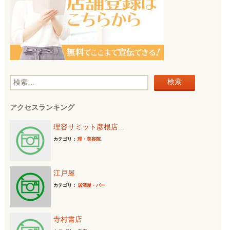
検
索
アクセスランキング
:
理容サミット彦根店...
カテゴリ：
理・美容院
江戸屋
カテゴリ：
居酒屋・バー
寺村書店