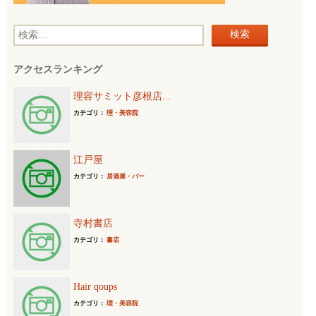
検
索
アクセスランキング
:
理容サミット彦根店...
カテゴリ：
理・美容院
江戸屋
カテゴリ：
居酒屋・バー
寺村書店
カテゴリ：
書店
Hair qoups
カテゴリ：
理・美容院