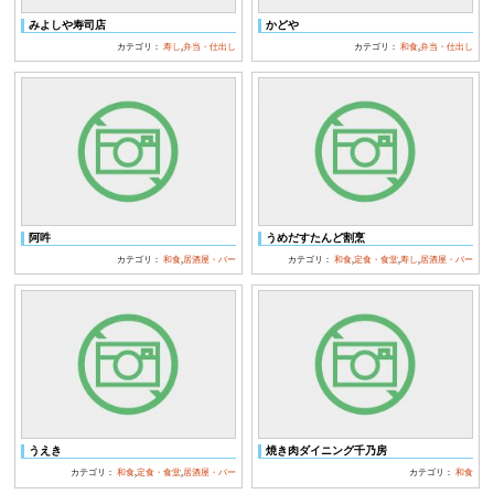
みよしや寿司店
かどや
カテゴリ：
寿し
,
弁当・仕出し
カテゴリ：
和食
,
弁当・仕出し
阿吽
うめだすたんど割烹
カテゴリ：
和食
,
居酒屋・バー
カテゴリ：
和食
,
定食・食堂
,
寿し
,
居酒屋・バー
うえき
焼き肉ダイニング千乃房
カテゴリ：
和食
,
定食・食堂
,
居酒屋・バー
カテゴリ：
和食