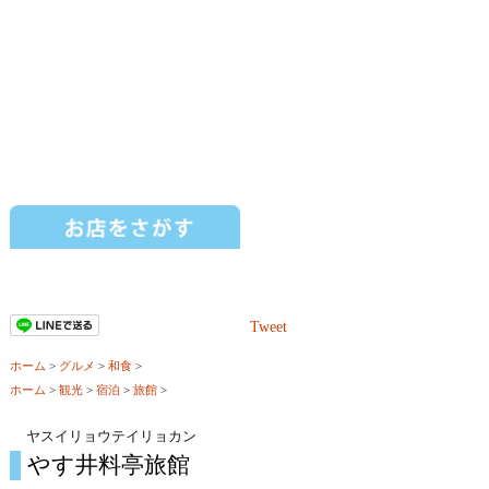
Tweet
ホーム
>
グルメ
>
和食
>
ホーム
>
観光
>
宿泊
>
旅館
>
ヤスイリョウテイリョカン
やす井料亭旅館