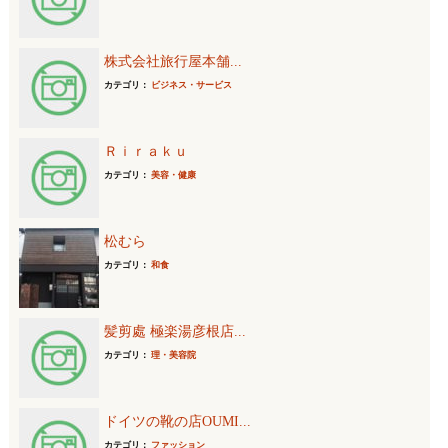
株式会社旅行屋本舗...
カテゴリ：
ビジネス・サービス
Ｒｉｒａｋｕ
カテゴリ：
美容・健康
松むら
カテゴリ：
和食
髪剪處 極楽湯彦根店...
カテゴリ：
理・美容院
ドイツの靴の店OUMI...
カテゴリ：
ファッション