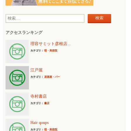
検
索
アクセスランキング
:
理容サミット彦根店...
カテゴリ：
理・美容院
江戸屋
カテゴリ：
居酒屋・バー
寺村書店
カテゴリ：
書店
Hair qoups
カテゴリ：
理・美容院