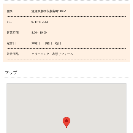
住所
滋賀県彦根市彦富町1485-1
TEL
0749-43-2561
営業時間
8:00～19:00
定休日
木曜日、日曜日、祝日
取扱商品
クリーニング、衣類リフォーム
マップ