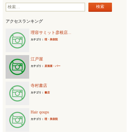
検
索
アクセスランキング
:
理容サミット彦根店...
カテゴリ：
理・美容院
江戸屋
カテゴリ：
居酒屋・バー
寺村書店
カテゴリ：
書店
Hair qoups
カテゴリ：
理・美容院