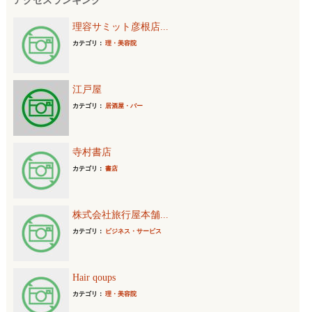
アクセスランキング
:
理容サミット彦根店...
カテゴリ：
理・美容院
江戸屋
カテゴリ：
居酒屋・バー
寺村書店
カテゴリ：
書店
株式会社旅行屋本舗...
カテゴリ：
ビジネス・サービス
Hair qoups
カテゴリ：
理・美容院