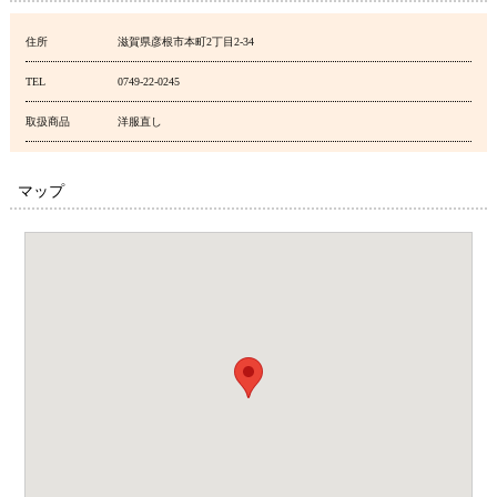
住所
滋賀県彦根市本町2丁目2-34
TEL
0749-22-0245
取扱商品
洋服直し
マップ