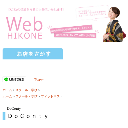
Tweet
ホーム
>
スクール・学び
>
ホーム
>
スクール・学び
>
フィットネス
>
DoConty
ＤｏＣｏｎｔｙ