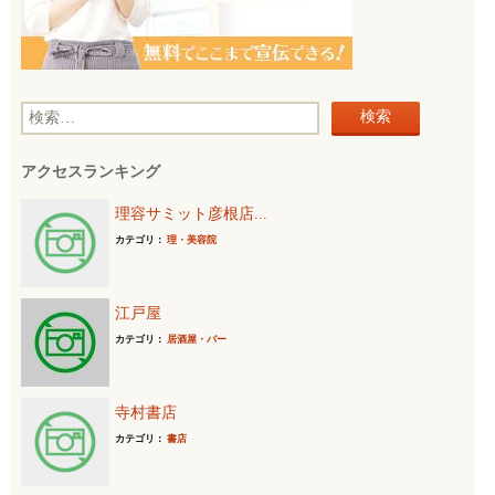
検
索
アクセスランキング
:
理容サミット彦根店...
カテゴリ：
理・美容院
江戸屋
カテゴリ：
居酒屋・バー
寺村書店
カテゴリ：
書店