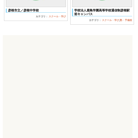
彦根市立／彦根中学校
学校法人鹿島学園高等学校通信制彦根駅
前キャンパス
カテゴリ：
スクール・学び
カテゴリ：
スクール・学び
,
塾・予備校