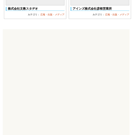
株式会社文教スタヂオ
アインズ株式会社彦根営業所
カテゴリ：
広報・出版・メディア
カテゴリ：
広報・出版・メディア