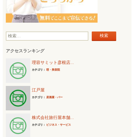
検
索
アクセスランキング
:
理容サミット彦根店...
カテゴリ：
理・美容院
江戸屋
カテゴリ：
居酒屋・バー
株式会社旅行屋本舗...
カテゴリ：
ビジネス・サービス