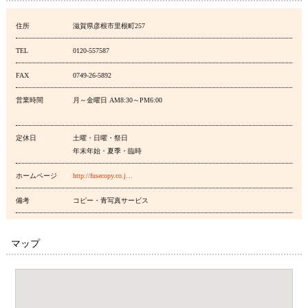
住所
滋賀県彦根市里根町257
TEL
0120-557587
FAX
0749-26-5892
営業時間
月～金曜日 AM8:30～PM6:00
定休日
土曜・日曜・祭日
年末年始・夏季・臨時
ホームページ
http://fusecopy.co.j…
備考
コピー・青写真サービス
マップ