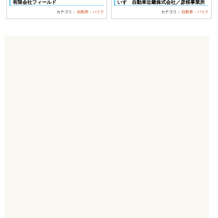
有限会社フィールド
いすゞ自動車近畿株式会社／彦根事業所
カテゴリ：
自動車・バイク
カテゴリ：
自動車・バイク