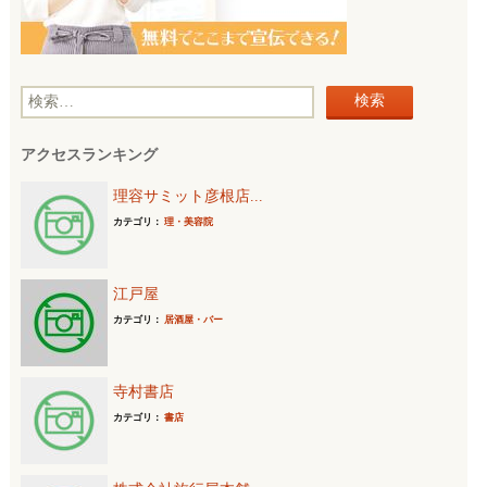
検
索
アクセスランキング
:
理容サミット彦根店...
カテゴリ：
理・美容院
江戸屋
カテゴリ：
居酒屋・バー
寺村書店
カテゴリ：
書店