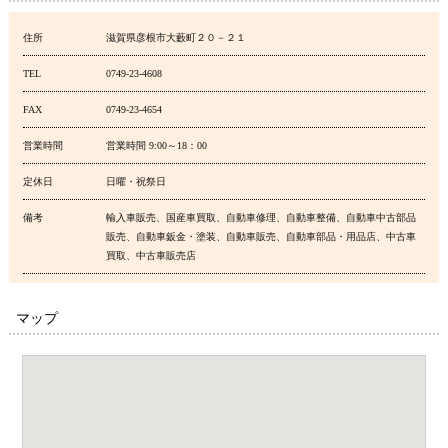
住所
滋賀県彦根市大藪町２０－２１
TEL
0749-23-4608
FAX
0749-23-4654
営業時間
営業時間 9:00～18：00
定休日
日曜・祝祭日
備考
輸入車販売、国産車買取、自動車修理、自動車整備、自動車中古部品
販売、自動車鈑金・塗装、自動車販売、自動車部品・用品店、中古車
買取、中古車販売店
マップ