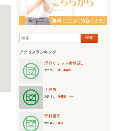
検
索
アクセスランキング
:
理容サミット彦根店...
カテゴリ：
理・美容院
江戸屋
カテゴリ：
居酒屋・バー
寺村書店
カテゴリ：
書店