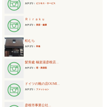
カテゴリ：
ビジネス・サービス
Ｒｉｒａｋｕ
カテゴリ：
美容・健康
松むら
カテゴリ：
和食
髪剪處 極楽湯彦根店...
カテゴリ：
理・美容院
ドイツの靴の店OUMI...
カテゴリ：
ファッション
彦根市事業公社...