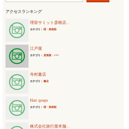
索
アクセスランキング
:
理容サミット彦根店...
カテゴリ：
理・美容院
江戸屋
カテゴリ：
居酒屋・バー
寺村書店
カテゴリ：
書店
Hair qoups
カテゴリ：
理・美容院
株式会社旅行屋本舗...