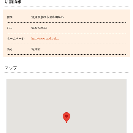
店舗情報
住所
滋賀県彦根市佐和町6-15
TEL
0120-680753
ホームページ
http://www.studio-ci…
備考
写真館
マップ