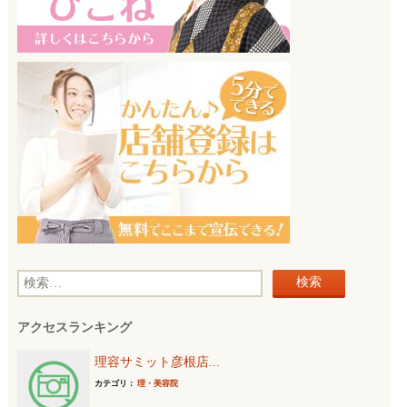
検
索
アクセスランキング
:
理容サミット彦根店...
カテゴリ：
理・美容院