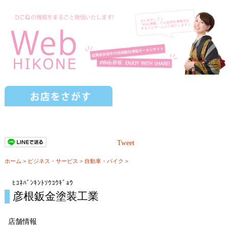
Tweet
ホーム
>
ビジネス・サービス
>
自動車・バイク
>
ﾋｺﾈﾊﾞﾝｷﾝﾄｿｳｺｳｷﾞｮｳ
彦根鈑金塗装工業
店舗情報