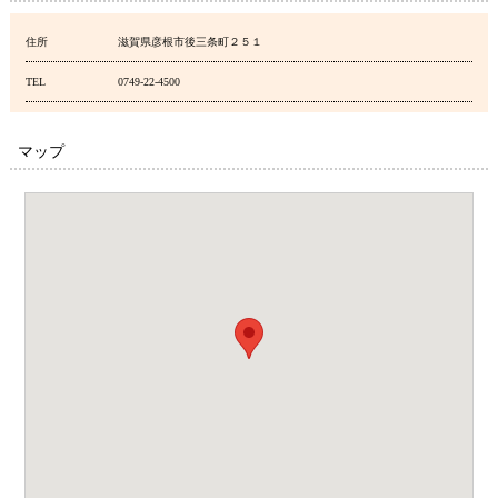
住所
滋賀県彦根市後三条町２５１
TEL
0749-22-4500
マップ