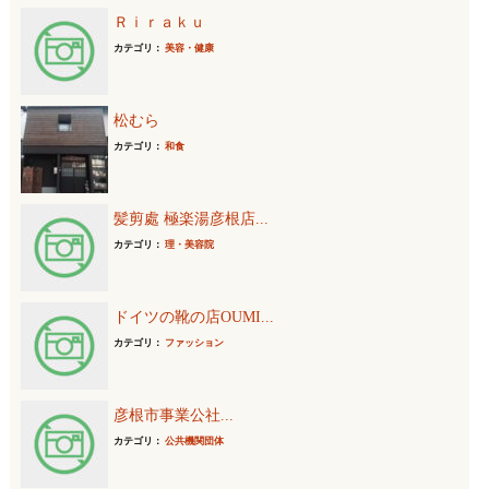
Ｒｉｒａｋｕ
カテゴリ：
美容・健康
松むら
カテゴリ：
和食
髪剪處 極楽湯彦根店...
カテゴリ：
理・美容院
ドイツの靴の店OUMI...
カテゴリ：
ファッション
彦根市事業公社...
カテゴリ：
公共機関団体