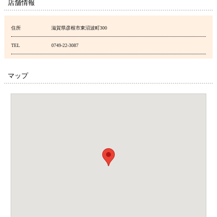
店舗情報
住所
滋賀県彦根市東沼波町300
TEL
0749-22-3087
マップ