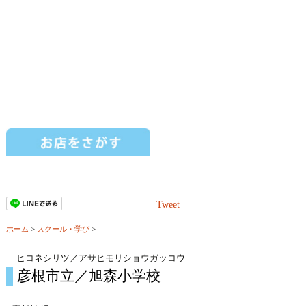
Tweet
ホーム
>
スクール・学び
>
ヒコネシリツ／アサヒモリショウガッコウ
彦根市立／旭森小学校