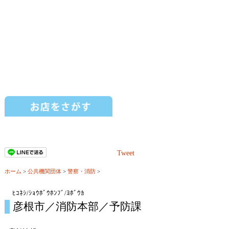
Tweet
ホーム
>
公共機関団体
>
警察・消防
>
ﾋｺﾈｼ/ｼｮｳﾎﾞｳﾎﾝﾌﾞ/ﾖﾎﾞｳｶ
彦根市／消防本部／予防課