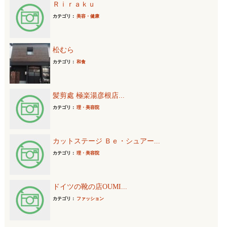
Ｒｉｒａｋｕ
カテゴリ：
美容・健康
松むら
カテゴリ：
和食
髪剪處 極楽湯彦根店...
カテゴリ：
理・美容院
カットステージ Ｂｅ・シュアー...
カテゴリ：
理・美容院
ドイツの靴の店OUMI...
カテゴリ：
ファッション