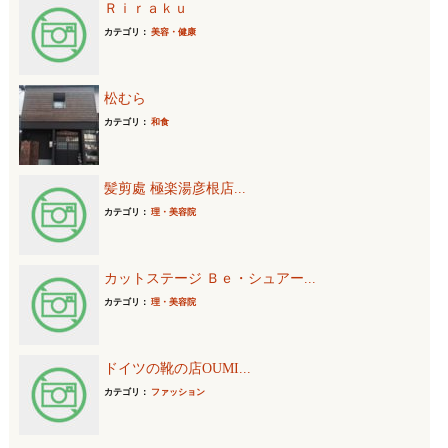
Ｒｉｒａｋｕ
カテゴリ：
美容・健康
松むら
カテゴリ：
和食
髪剪處 極楽湯彦根店...
カテゴリ：
理・美容院
カットステージ Ｂｅ・シュアー...
カテゴリ：
理・美容院
ドイツの靴の店OUMI...
カテゴリ：
ファッション