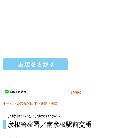
Tweet
ホーム
>
公共機関団体
>
警察・消防
>
ﾋｺﾈｹｲｻﾂｼｮ/ﾐﾅﾐﾋｺﾈｴｷﾏｴｺｳﾊﾞﾝ
彦根警察署／南彦根駅前交番