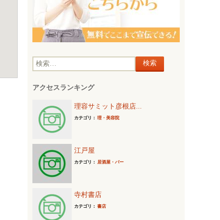
検
索
アクセスランキング
:
理容サミット彦根店...
カテゴリ：
理・美容院
江戸屋
カテゴリ：
居酒屋・バー
寺村書店
カテゴリ：
書店