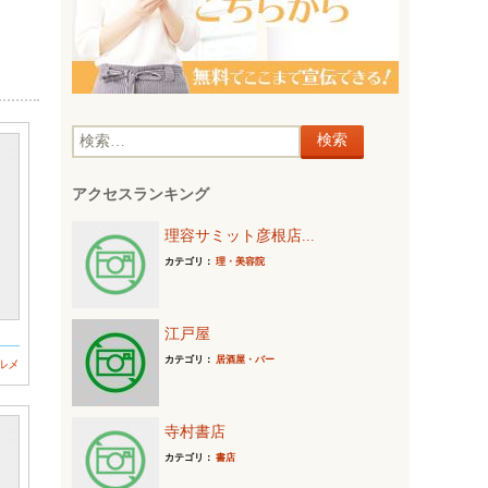
検
索
アクセスランキング
:
理容サミット彦根店...
カテゴリ：
理・美容院
江戸屋
カテゴリ：
居酒屋・バー
ルメ
寺村書店
カテゴリ：
書店