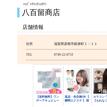
ﾊｯﾋﾟｬｸﾘｭｳｼｮｳﾃﾝ
八百留商店
店舗情報
住所
滋賀県彦根市銀座町１－１１
TEL
0749-22-0733