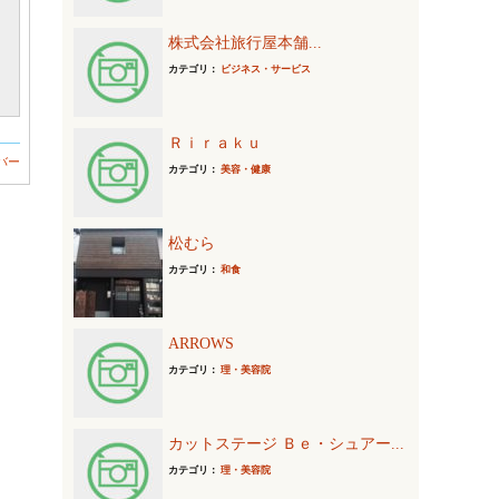
株式会社旅行屋本舗...
カテゴリ：
ビジネス・サービス
Ｒｉｒａｋｕ
バー
カテゴリ：
美容・健康
松むら
カテゴリ：
和食
ARROWS
カテゴリ：
理・美容院
カットステージ Ｂｅ・シュアー...
カテゴリ：
理・美容院