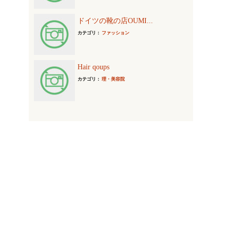
ドイツの靴の店OUMI...
カテゴリ：
ファッション
Hair qoups
カテゴリ：
理・美容院