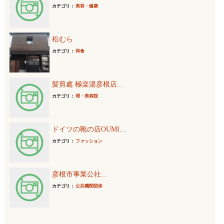
カテゴリ：
美容・健康
松むら
カテゴリ：
和食
髪剪處 極楽湯彦根店...
カテゴリ：
理・美容院
ドイツの靴の店OUMI...
カテゴリ：
ファッション
彦根市事業公社...
カテゴリ：
公共機関団体