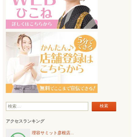
検
索
アクセスランキング
:
理容サミット彦根店...