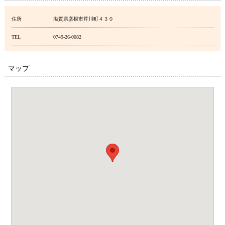
住所
滋賀県彦根市芹川町４３０
TEL
0749-26-0082
マップ