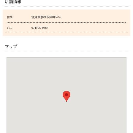
店舗情報
住所
滋賀県彦根市錦町5-24
TEL
0749-22-0487
マップ