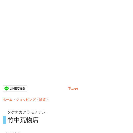
Tweet
ホーム
>
ショッピング
>
雑貨
>
タケナカアラモノテン
竹中荒物店