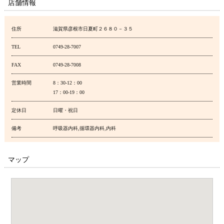
店舗情報
住所
滋賀県彦根市日夏町２６８０－３５
TEL
0749-28-7007
FAX
0749-28-7008
営業時間
8：30-12：00
17：00-19：00
定休日
日曜・祝日
備考
呼吸器内科,循環器内科,内科
マップ