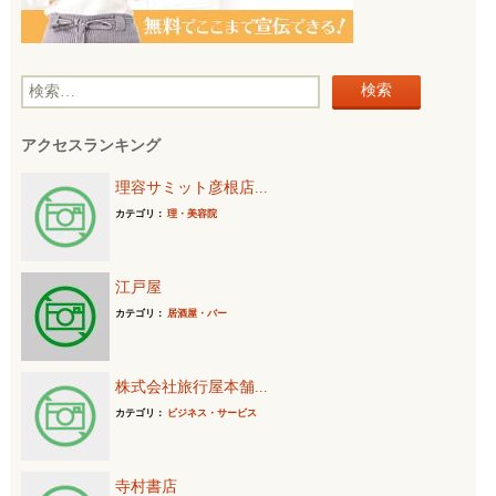
検
索
アクセスランキング
:
理容サミット彦根店...
カテゴリ：
理・美容院
江戸屋
カテゴリ：
居酒屋・バー
株式会社旅行屋本舗...
カテゴリ：
ビジネス・サービス
寺村書店