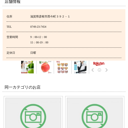
店舗情報
住所
滋賀県彦根市西今町３９２－１
TEL
0749-23-7454
営業時間
9：00-12：00
15：00-19：00
定休日
日曜
同一カテゴリのお店