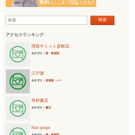
検
索
アクセスランキング
:
理容サミット彦根店...
カテゴリ：
理・美容院
江戸屋
カテゴリ：
居酒屋・バー
寺村書店
カテゴリ：
書店
Hair qoups
カテゴリ：
理・美容院