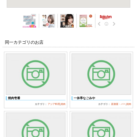
同一カテゴリのお店
焼肉壱番
一休亭なごみや
カテゴリ：
アジア料理
,
焼肉
カテゴリ：
居酒屋・バー
,
焼肉