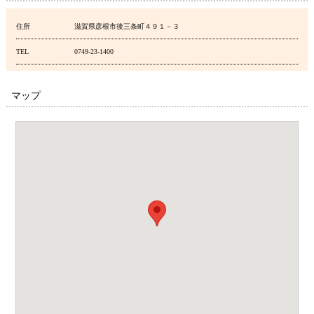
住所
滋賀県彦根市後三条町４９１－３
TEL
0749-23-1400
マップ