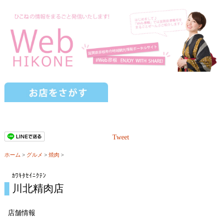
Tweet
ホーム
>
グルメ
>
焼肉
>
ｶﾜｷﾀｾｲﾆｸﾃﾝ
川北精肉店
店舗情報