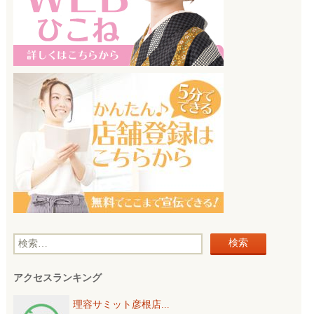
検
索
アクセスランキング
:
理容サミット彦根店...