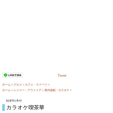
Tweet
ホーム
>
グルメ
>
カフェ・スイーツ
>
ホーム
>
レジャー・アウトドア
>
屋内遊戯・カラオケ
>
ｶﾗｵｹｷｯｻﾊﾅ
カラオケ喫茶華