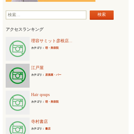
検
索
アクセスランキング
:
理容サミット彦根店...
カテゴリ：
理・美容院
江戸屋
カテゴリ：
居酒屋・バー
Hair qoups
カテゴリ：
理・美容院
寺村書店
カテゴリ：
書店