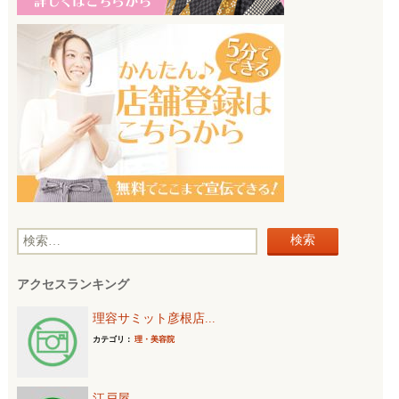
検
索
アクセスランキング
:
理容サミット彦根店...
カテゴリ：
理・美容院
江戸屋