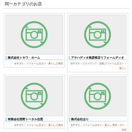
同一カテゴリのお店
株式会社トキワ・ホーム
アヤハディオ南彦根店リフォームディオ
カテゴリ：
リフォーム
,
住まい・暮らし
,
工務店
カテゴリ：
エクステリア・造園
,
リフォーム
,
住まい・
暮らし
有限会社西野トータル住窓
株式会社ほり
カテゴリ：
リフォーム
,
住まい・暮らし
,
工務店
カテゴリ：
リフォーム
,
住まい・暮らし
,
電気・ガス・
水道