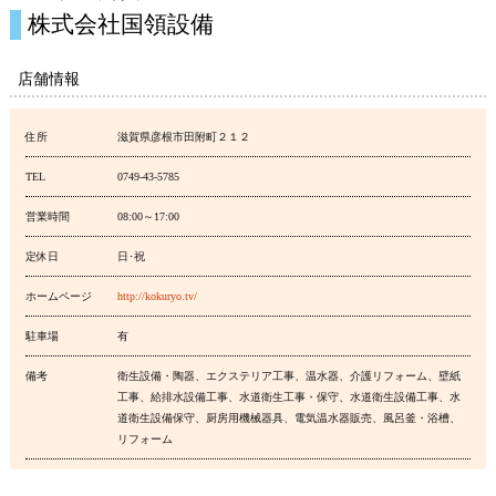
株式会社国領設備
店舗情報
住所
滋賀県彦根市田附町２１２
TEL
0749-43-5785
営業時間
08:00～17:00
定休日
日･祝
ホームページ
http://kokuryo.tv/
駐車場
有
備考
衛生設備・陶器、エクステリア工事、温水器、介護リフォーム、壁紙
工事、給排水設備工事、水道衛生工事・保守、水道衛生設備工事、水
道衛生設備保守、厨房用機械器具、電気温水器販売、風呂釜・浴槽、
リフォーム