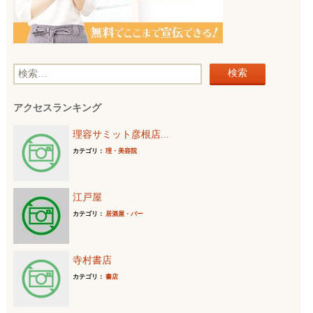
検
索
アクセスランキング
:
理容サミット彦根店...
カテゴリ：
理・美容院
江戸屋
カテゴリ：
居酒屋・バー
寺村書店
カテゴリ：
書店