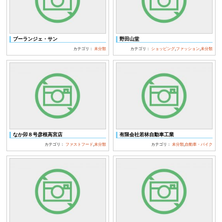
ブーランジェ・サン
野田山堂
カテゴリ：
未分類
カテゴリ：
ショッピング
,
ファッション
,
未分類
なか卯８号彦根高宮店
有限会社若林自動車工業
カテゴリ：
ファストフード
,
未分類
カテゴリ：
未分類
,
自動車・バイク