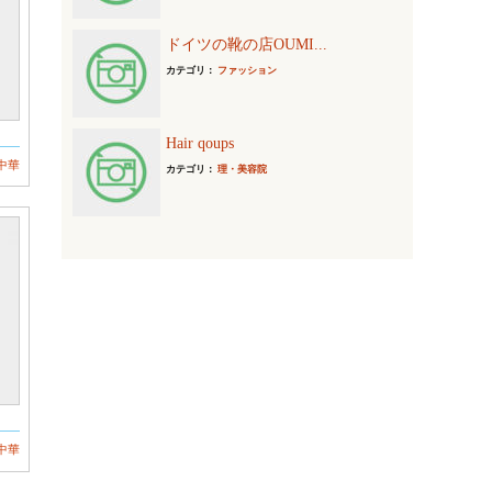
ドイツの靴の店OUMI...
カテゴリ：
ファッション
Hair qoups
中華
カテゴリ：
理・美容院
中華