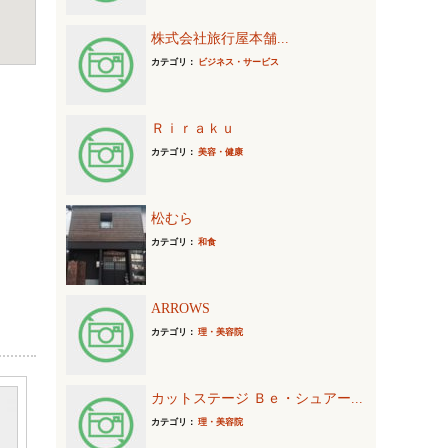
株式会社旅行屋本舗...
カテゴリ：
ビジネス・サービス
Ｒｉｒａｋｕ
カテゴリ：
美容・健康
松むら
カテゴリ：
和食
ARROWS
カテゴリ：
理・美容院
カットステージ Ｂｅ・シュアー...
カテゴリ：
理・美容院