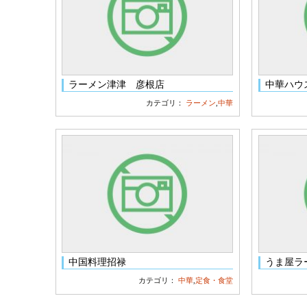
ラーメン津津 彦根店
中華ハウ
カテゴリ：
ラーメン
,
中華
中国料理招禄
うま屋ラ
カテゴリ：
中華
,
定食・食堂