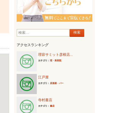
検
索
アクセスランキング
:
理容サミット彦根店...
カテゴリ：
理・美容院
江戸屋
カテゴリ：
居酒屋・バー
寺村書店
カテゴリ：
書店