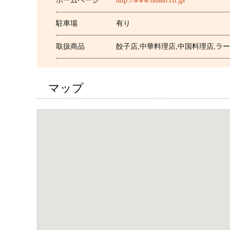
ホームページ
http://www.ohsho.co.jp/
駐車場
有り
取扱商品
餃子店,中華料理店,中国料理店,ラ
マップ