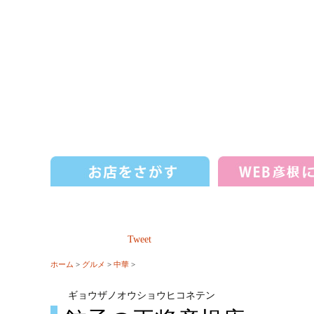
Tweet
ホーム
>
グルメ
>
中華
>
ギョウザノオウショウヒコネテン