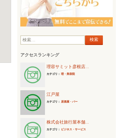
検
索
アクセスランキング
:
理容サミット彦根店...
カテゴリ：
理・美容院
江戸屋
カテゴリ：
居酒屋・バー
株式会社旅行屋本舗...
カテゴリ：
ビジネス・サービス