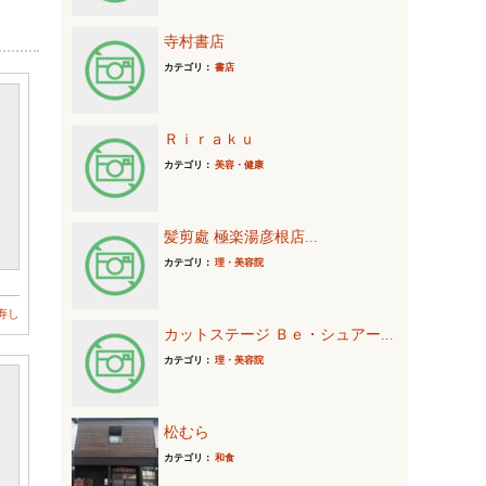
寺村書店
カテゴリ：
書店
Ｒｉｒａｋｕ
カテゴリ：
美容・健康
髪剪處 極楽湯彦根店...
カテゴリ：
理・美容院
寿し
カットステージ Ｂｅ・シュアー...
カテゴリ：
理・美容院
松むら
カテゴリ：
和食