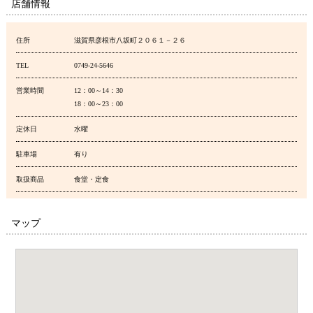
店舗情報
住所
滋賀県彦根市八坂町２０６１－２６
TEL
0749-24-5646
営業時間
12：00～14：30
18：00～23：00
定休日
水曜
駐車場
有り
取扱商品
食堂・定食
マップ