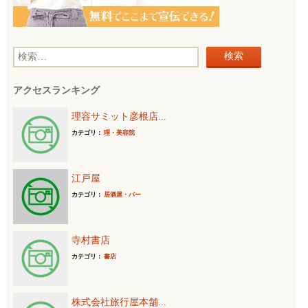
検
索
アクセスランキング
:
理容サミット彦根店...
カテゴリ：
理・美容院
江戸屋
カテゴリ：
居酒屋・バー
寺村書店
カテゴリ：
書店
株式会社旅行屋本舗...