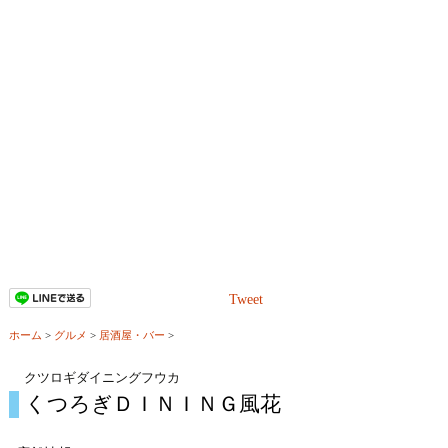
Tweet
ホーム
>
グルメ
>
居酒屋・バー
>
クツロギダイニングフウカ
くつろぎＤＩＮＩＮＧ風花