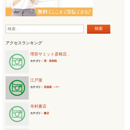
検
索
アクセスランキング
:
理容サミット彦根店...
カテゴリ：
理・美容院
江戸屋
カテゴリ：
居酒屋・バー
寺村書店
カテゴリ：
書店