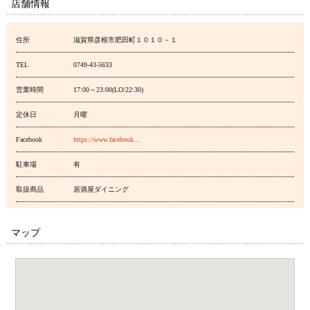
店舗情報
住所
滋賀県彦根市肥田町１０１０－１
TEL
0749-43-5633
営業時間
17:00～23:00(LO/22:30)
定休日
月曜
Facebook
https://www.facebook…
駐車場
有
取扱商品
居酒屋ダイニング
マップ